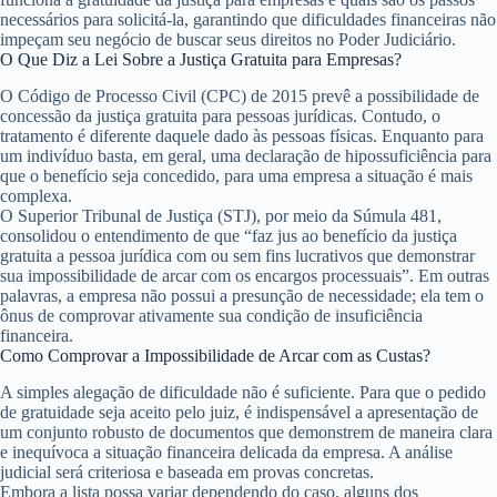
necessários para solicitá-la, garantindo que dificuldades financeiras não
impeçam seu negócio de buscar seus direitos no Poder Judiciário.
O Que Diz a Lei Sobre a Justiça Gratuita para Empresas?
O Código de Processo Civil (CPC) de 2015 prevê a possibilidade de
concessão da justiça gratuita para pessoas jurídicas. Contudo, o
tratamento é diferente daquele dado às pessoas físicas. Enquanto para
um indivíduo basta, em geral, uma declaração de hipossuficiência para
que o benefício seja concedido, para uma empresa a situação é mais
complexa.
O Superior Tribunal de Justiça (STJ), por meio da Súmula 481,
consolidou o entendimento de que
“faz jus ao benefício da justiça
gratuita a pessoa jurídica com ou sem fins lucrativos que demonstrar
sua impossibilidade de arcar com os encargos processuais”
. Em outras
palavras, a empresa não possui a presunção de necessidade; ela tem o
ônus de
comprovar
ativamente sua condição de insuficiência
financeira.
Como Comprovar a Impossibilidade de Arcar com as Custas?
A simples alegação de dificuldade não é suficiente. Para que o pedido
de gratuidade seja aceito pelo juiz, é indispensável a apresentação de
um conjunto robusto de documentos que demonstrem de maneira clara
e inequívoca a situação financeira delicada da empresa. A análise
judicial será criteriosa e baseada em provas concretas.
Embora a lista possa variar dependendo do caso, alguns dos