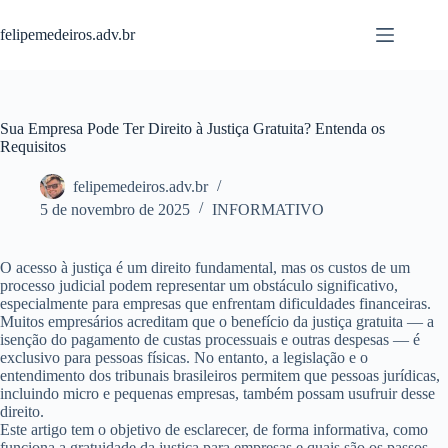
Pular
para
felipemedeiros.adv.br
o
conteúdo
Sua Empresa Pode Ter Direito à Justiça Gratuita? Entenda os
Requisitos
felipemedeiros.adv.br
5 de novembro de 2025
INFORMATIVO
O acesso à justiça é um direito fundamental, mas os custos de um
processo judicial podem representar um obstáculo significativo,
especialmente para empresas que enfrentam dificuldades financeiras.
Muitos empresários acreditam que o benefício da justiça gratuita — a
isenção do pagamento de custas processuais e outras despesas — é
exclusivo para pessoas físicas. No entanto, a legislação e o
entendimento dos tribunais brasileiros permitem que pessoas jurídicas,
incluindo micro e pequenas empresas, também possam usufruir desse
direito.
Este artigo tem o objetivo de esclarecer, de forma informativa, como
funciona a gratuidade da justiça para empresas e quais são os passos