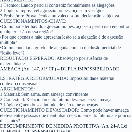
1.
Técnico:
Laudo pericial contradiz frontalmente as alegações
2.
Lógico:
Impossível agressão no pescoço sem vestígios
3.
Probatório:
Prova técnica prevalece sobre declaração subjetiva
QUESTIONAMENTOS-CHAVE:
•
Como pode ter havido agressão no pescoço se o perito não encontrou
qualquer lesão nessa região?
•
Por que apenas a mão apresenta lesão se a alegação é de agressão
múltipla?
•
Como conciliar a gravidade alegada com a conclusão pericial de
“lesão leve”?
RESULTADO ESPERADO:
Absolvição por ausência de
materialidade
AMEAÇA (Art. 147, §1º CP) – DUPLA IMPOSSIBILIDADE
ESTRATÉGIA REFORMULADA:
Impossibilidade material +
contexto consensual
ARGUMENTOS:
1.
Material:
Sem arma, sem ameaça convincente
2.
Contextual:
Relacionamento íntimo descaracteriza ameaça
3.
Lógico:
Quem busca intimidade não teme ameaças
QUESTIONAMENTO DEVASTADOR:
Como pode haver ameaça
efetiva entre pessoas que mantinham relacionamento íntimo até poucos
dias antes?
DESCUMPRIMENTO DE MEDIDA PROTETIVA (Art. 24-A Lei
11.340/06) – CONSENSUALIDADE