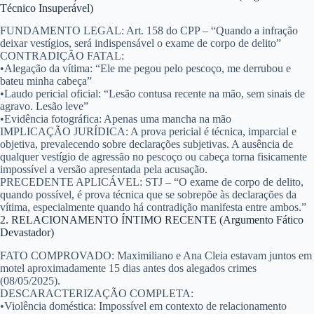
Técnico Insuperável)
FUNDAMENTO LEGAL:
Art. 158 do CPP – “Quando a infração
deixar vestígios, será indispensável o exame de corpo de delito”
CONTRADIÇÃO FATAL:
•
Alegação da vítima:
“Ele me pegou pelo pescoço, me derrubou e
bateu minha cabeça”
•
Laudo pericial oficial:
“Lesão contusa recente na mão, sem sinais de
agravo. Lesão leve”
•
Evidência fotográfica:
Apenas uma mancha na mão
IMPLICAÇÃO JURÍDICA:
A prova pericial é técnica, imparcial e
objetiva, prevalecendo sobre declarações subjetivas. A ausência de
qualquer vestígio de agressão no pescoço ou cabeça torna fisicamente
impossível a versão apresentada pela acusação.
PRECEDENTE APLICÁVEL:
STJ – “O exame de corpo de delito,
quando possível, é prova técnica que se sobrepõe às declarações da
vítima, especialmente quando há contradição manifesta entre ambos.”
2. RELACIONAMENTO ÍNTIMO RECENTE (Argumento Fático
Devastador)
FATO COMPROVADO:
Maximiliano e Ana Cleia estavam juntos em
motel aproximadamente 15 dias antes dos alegados crimes
(08/05/2025).
DESCARACTERIZAÇÃO COMPLETA:
•
Violência doméstica:
Impossível em contexto de relacionamento