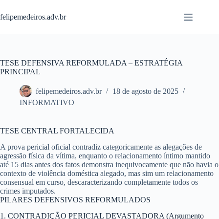
Pular
para
felipemedeiros.adv.br
o
conteúdo
TESE DEFENSIVA REFORMULADA – ESTRATÉGIA
PRINCIPAL
felipemedeiros.adv.br
18 de agosto de 2025
INFORMATIVO
TESE CENTRAL FORTALECIDA
A prova pericial oficial contradiz categoricamente as alegações de
agressão física da vítima, enquanto o relacionamento íntimo mantido
até 15 dias antes dos fatos demonstra inequivocamente que não havia o
contexto de violência doméstica alegado, mas sim um relacionamento
consensual em curso, descaracterizando completamente todos os
crimes imputados.
PILARES DEFENSIVOS REFORMULADOS
1. CONTRADIÇÃO PERICIAL DEVASTADORA (Argumento