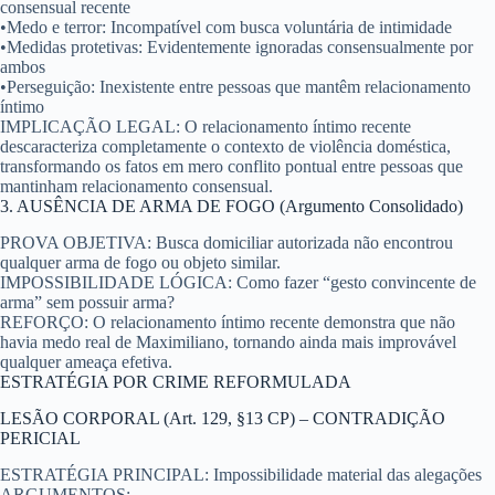
consensual recente
•
Medo e terror:
Incompatível com busca voluntária de intimidade
•
Medidas protetivas:
Evidentemente ignoradas consensualmente por
ambos
•
Perseguição:
Inexistente entre pessoas que mantêm relacionamento
íntimo
IMPLICAÇÃO LEGAL:
O relacionamento íntimo recente
descaracteriza completamente o contexto de violência doméstica,
transformando os fatos em mero conflito pontual entre pessoas que
mantinham relacionamento consensual.
3. AUSÊNCIA DE ARMA DE FOGO (Argumento Consolidado)
PROVA OBJETIVA:
Busca domiciliar autorizada não encontrou
qualquer arma de fogo ou objeto similar.
IMPOSSIBILIDADE LÓGICA:
Como fazer “gesto convincente de
arma” sem possuir arma?
REFORÇO:
O relacionamento íntimo recente demonstra que não
havia medo real de Maximiliano, tornando ainda mais improvável
qualquer ameaça efetiva.
ESTRATÉGIA POR CRIME REFORMULADA
LESÃO CORPORAL (Art. 129, §13 CP) – CONTRADIÇÃO
PERICIAL
ESTRATÉGIA PRINCIPAL:
Impossibilidade material das alegações
ARGUMENTOS: