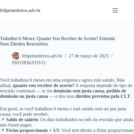
Pular
para
felipemedeiros.adv.br
o
conteúdo
Trabalhei 6 Meses: Quanto Vou Receber de Acerto? Entenda
Seus Direitos Rescisórios
felipemedeiros.adv.br
27 de março de 2025
INFORMATIVO
Você trabalhou 6 meses em uma empresa e agora está saindo. Mas
afinal,
quanto vou receber de acerto?
A resposta depende do tipo de
rescisão contratual — se foi
demissão sem justa causa, pedido de
demissão ou justa causa
— e dos seus
direitos previstos pela CLT
.
Em geral, se você trabalhou 6 meses e está saindo sem ser por justa
causa, você pode receber:
📌
Saldo de salário
: Os dias trabalhados no mês da rescisão que ainda
não foram pagos.
📌
Férias proporcionais + 1/3
: Você tem direito a férias proporcionais