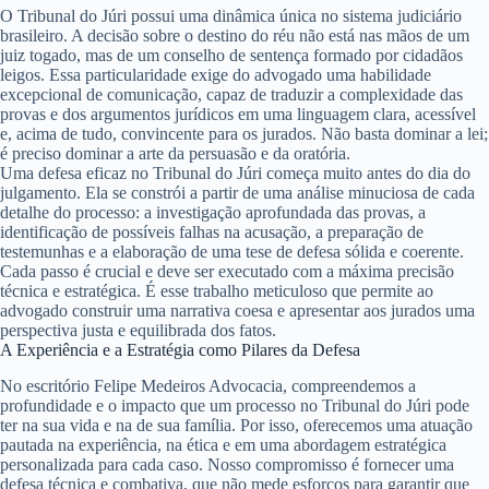
O Tribunal do Júri possui uma dinâmica única no sistema judiciário
brasileiro. A decisão sobre o destino do réu não está nas mãos de um
juiz togado, mas de um conselho de sentença formado por cidadãos
leigos. Essa particularidade exige do advogado uma habilidade
excepcional de comunicação, capaz de traduzir a complexidade das
provas e dos argumentos jurídicos em uma linguagem clara, acessível
e, acima de tudo, convincente para os jurados. Não basta dominar a lei;
é preciso dominar a arte da persuasão e da oratória.
Uma defesa eficaz no Tribunal do Júri começa muito antes do dia do
julgamento. Ela se constrói a partir de uma análise minuciosa de cada
detalhe do processo: a investigação aprofundada das provas, a
identificação de possíveis falhas na acusação, a preparação de
testemunhas e a elaboração de uma tese de defesa sólida e coerente.
Cada passo é crucial e deve ser executado com a máxima precisão
técnica e estratégica. É esse trabalho meticuloso que permite ao
advogado construir uma narrativa coesa e apresentar aos jurados uma
perspectiva justa e equilibrada dos fatos.
A Experiência e a Estratégia como Pilares da Defesa
No escritório Felipe Medeiros Advocacia, compreendemos a
profundidade e o impacto que um processo no Tribunal do Júri pode
ter na sua vida e na de sua família. Por isso, oferecemos uma atuação
pautada na experiência, na ética e em uma abordagem estratégica
personalizada para cada caso. Nosso compromisso é fornecer uma
defesa técnica e combativa, que não mede esforços para garantir que