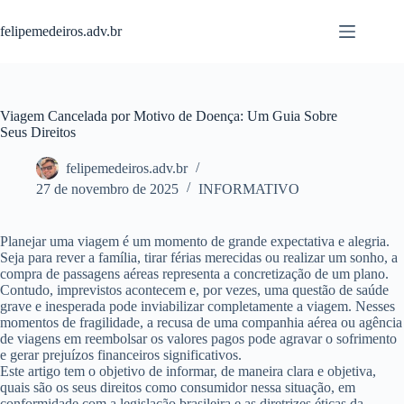
Pular
para
felipemedeiros.adv.br
o
conteúdo
Viagem Cancelada por Motivo de Doença: Um Guia Sobre
Seus Direitos
felipemedeiros.adv.br
27 de novembro de 2025
INFORMATIVO
Planejar uma viagem é um momento de grande expectativa e alegria.
Seja para rever a família, tirar férias merecidas ou realizar um sonho, a
compra de passagens aéreas representa a concretização de um plano.
Contudo, imprevistos acontecem e, por vezes, uma questão de saúde
grave e inesperada pode inviabilizar completamente a viagem. Nesses
momentos de fragilidade, a recusa de uma companhia aérea ou agência
de viagens em reembolsar os valores pagos pode agravar o sofrimento
e gerar prejuízos financeiros significativos.
Este artigo tem o objetivo de informar, de maneira clara e objetiva,
quais são os seus direitos como consumidor nessa situação, em
conformidade com a legislação brasileira e as diretrizes éticas da