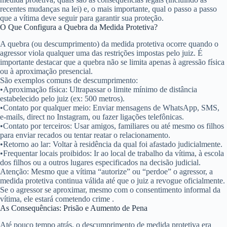
recentes mudanças na lei) e, o mais importante, qual o passo a passo
que a vítima deve seguir para garantir sua proteção.
O Que Configura a Quebra da Medida Protetiva?
A quebra (ou descumprimento) da medida protetiva ocorre quando o
agressor viola qualquer uma das restrições impostas pelo juiz. É
importante destacar que a quebra não se limita apenas à agressão física
ou à aproximação presencial.
São exemplos comuns de descumprimento:
•
Aproximação física:
Ultrapassar o limite mínimo de distância
estabelecido pelo juiz (ex: 500 metros).
•
Contato por qualquer meio:
Enviar mensagens de WhatsApp, SMS,
e-mails, direct no Instagram, ou fazer ligações telefônicas.
•
Contato por terceiros:
Usar amigos, familiares ou até mesmo os filhos
para enviar recados ou tentar reatar o relacionamento.
•
Retorno ao lar:
Voltar à residência da qual foi afastado judicialmente.
•
Frequentar locais proibidos:
Ir ao local de trabalho da vítima, à escola
dos filhos ou a outros lugares especificados na decisão judicial.
Atenção:
Mesmo que a vítima “autorize” ou “perdoe” o agressor, a
medida protetiva continua válida até que o juiz a revogue oficialmente.
Se o agressor se aproximar, mesmo com o consentimento informal da
vítima, ele estará cometendo crime
.
As Consequências: Prisão e Aumento de Pena
Até pouco tempo atrás, o descumprimento de medida protetiva era