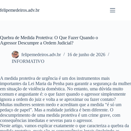
Pular
para
felipemedeiros.adv.br
o
conteúdo
Quebra de Medida Protetiva: O Que Fazer Quando o
Agressor Descumpre a Ordem Judicial?
felipemedeiros.adv.br
16 de junho de 2026
INFORMATIVO
A medida protetiva de urgência é um dos instrumentos mais
importantes da Lei Maria da Penha para garantir a segurança da mulher
em situação de violência doméstica. No entanto, uma dúvida muito
comum e angustiante é:
o que fazer quando o agressor simplesmente
ignora a ordem do juiz e volta a se aproximar ou fazer contato?
Muitas mulheres sentem medo e acreditam que a medida “é só um
pedaço de papel”. Mas a realidade jurídica é bem diferente. O
descumprimento de uma medida protetiva é um crime grave, com
consequências imediatas e severas para o agressor.
Neste artigo, vamos explicar exatamente o que caracteriza a quebra da
medida protetiva, quais são as consequências legais (incluindo as