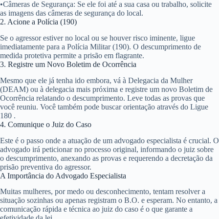
•
Câmeras de Segurança:
Se ele foi até a sua casa ou trabalho, solicite
as imagens das câmeras de segurança do local.
2. Acione a Polícia (190)
Se o agressor estiver no local ou se houver risco iminente, ligue
imediatamente para a Polícia Militar (190). O descumprimento de
medida protetiva permite a
prisão em flagrante
.
3. Registre um Novo Boletim de Ocorrência
Mesmo que ele já tenha ido embora, vá à Delegacia da Mulher
(DEAM) ou à delegacia mais próxima e registre um novo Boletim de
Ocorrência relatando o descumprimento. Leve todas as provas que
você reuniu. Você também pode buscar orientação através do Ligue
180
.
4. Comunique o Juiz do Caso
Este é o passo onde a atuação de um advogado especialista é crucial. O
advogado irá peticionar no processo original, informando o juiz sobre
o descumprimento, anexando as provas e requerendo a
decretação da
prisão preventiva
do agressor.
A Importância do Advogado Especialista
Muitas mulheres, por medo ou desconhecimento, tentam resolver a
situação sozinhas ou apenas registram o B.O. e esperam. No entanto, a
comunicação rápida e técnica ao juiz do caso é o que garante a
efetividade da lei.