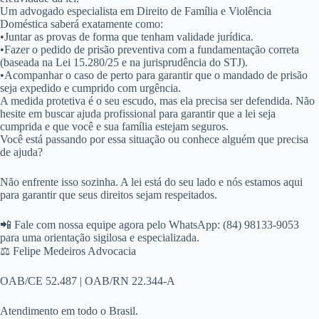
Um advogado especialista em Direito de Família e Violência
Doméstica saberá exatamente como:
•
Juntar as provas de forma que tenham validade jurídica.
•
Fazer o pedido de prisão preventiva com a fundamentação correta
(baseada na Lei 15.280/25 e na jurisprudência do STJ).
•
Acompanhar o caso de perto para garantir que o mandado de prisão
seja expedido e cumprido com urgência.
A medida protetiva é o seu escudo, mas ela precisa ser defendida. Não
hesite em buscar ajuda profissional para garantir que a lei seja
cumprida e que você e sua família estejam seguros.
Você está passando por essa situação ou conhece alguém que precisa
de ajuda?
Não enfrente isso sozinha. A lei está do seu lado e nós estamos aqui
para garantir que seus direitos sejam respeitados.
📲
Fale com nossa equipe agora pelo WhatsApp: (84) 98133-9053
para uma orientação sigilosa e especializada.
⚖️
Felipe Medeiros Advocacia
OAB/CE 52.487 | OAB/RN 22.344-A
Atendimento em todo o Brasil.