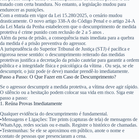
tratado com certa brandura. No entanto, a legislação mudou para
endurecer as punições.
Com a entrada em vigor da
Lei 15.280/2025
, o cenário mudou
drasticamente. O novo artigo 338-A do Código Penal e o artigo 24-A
da Lei Maria da Penha estabelecem que o descumprimento de medida
protetiva é crime punido com
reclusão de 2 a 5 anos
.
Além da pena de prisão, a consequência mais imediata para a quebra
da medida é a
prisão preventiva do agressor
.
A jurisprudência do Superior Tribunal de Justiça (STJ) é pacífica e
rigorosa nesse sentido: o descumprimento reiterado das medidas
protetivas justifica a decretação da prisão cautelar para garantir a ordem
pública e a integridade física e psicológica da vítima
. Ou seja, se ele
descumprir, o juiz pode (e deve) mandar prendê-lo imediatamente.
Passo a Passo: O Que Fazer em Caso de Descumprimento?
Se o agressor descumprir a medida protetiva, a vítima deve agir rápido.
O silêncio ou a hesitação podem colocar sua vida em risco. Siga este
passo a passo:
1. Reúna Provas Imediatamente
Qualquer evidência do descumprimento é fundamental.
•
Mensagens e Ligações:
Tire prints (capturas de tela) de mensagens de
WhatsApp, redes sociais ou e-mails. Registre o histórico de chamadas.
•
Testemunhas:
Se ele se aproximou em público, anote o nome e
contato de pessoas que presenciaram a cena.